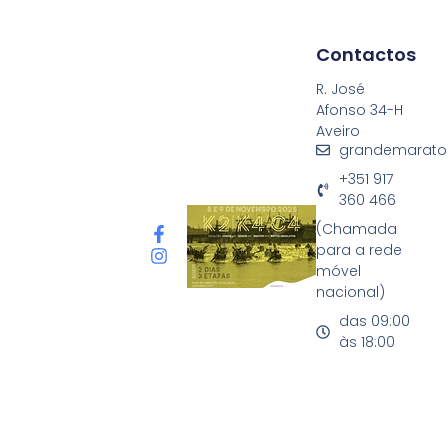
Contactos
R. José
Afonso 34-H
Aveiro
grandemarato
+351 917
360 466
(Chamada
para a rede
móvel
nacional)
das 09:00
às 18:00