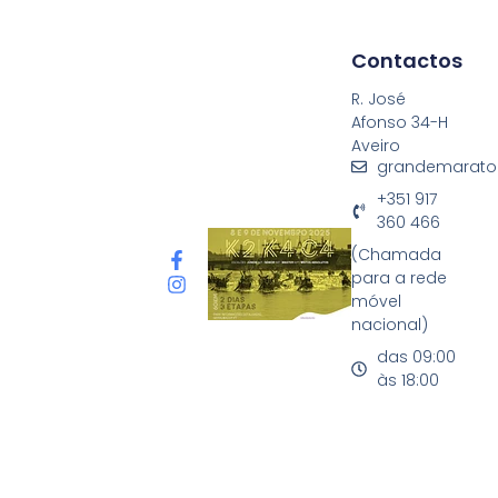
Contactos
R. José
Afonso 34-H
Aveiro
grandemarato
+351 917
360 466
(Chamada
para a rede
móvel
nacional)
das 09:00
às 18:00