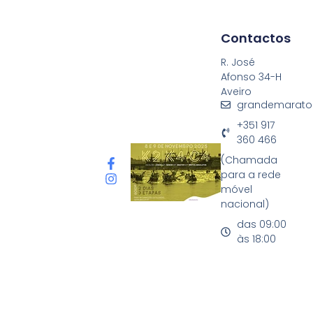
Contactos
R. José
Afonso 34-H
Aveiro
grandemarato
+351 917
360 466
(Chamada
para a rede
móvel
nacional)
das 09:00
às 18:00