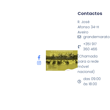
Contactos
R. José
Afonso 34-H
Aveiro
grandemarato
+351 917
360 466
(Chamada
para a rede
móvel
nacional)
das 09:00
às 18:00