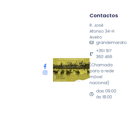
Contactos
R. José
Afonso 34-H
Aveiro
grandemarato
+351 917
360 466
(Chamada
para a rede
móvel
nacional)
das 09:00
às 18:00