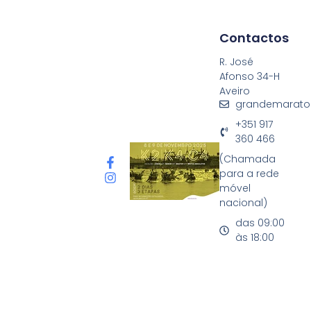
Contactos
R. José
Afonso 34-H
Aveiro
grandemarato
+351 917
360 466
(Chamada
para a rede
móvel
nacional)
das 09:00
às 18:00