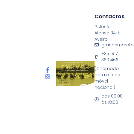
Contactos
R. José
Afonso 34-H
Aveiro
grandemarato
+351 917
360 466
(Chamada
para a rede
móvel
nacional)
das 09:00
às 18:00