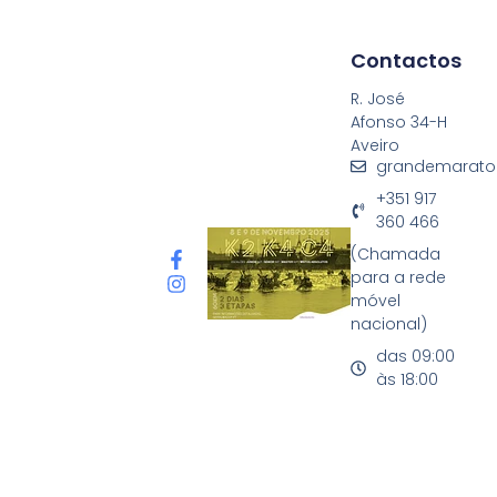
Contactos
R. José
Afonso 34-H
Aveiro
grandemarato
+351 917
360 466
(Chamada
para a rede
móvel
nacional)
das 09:00
às 18:00