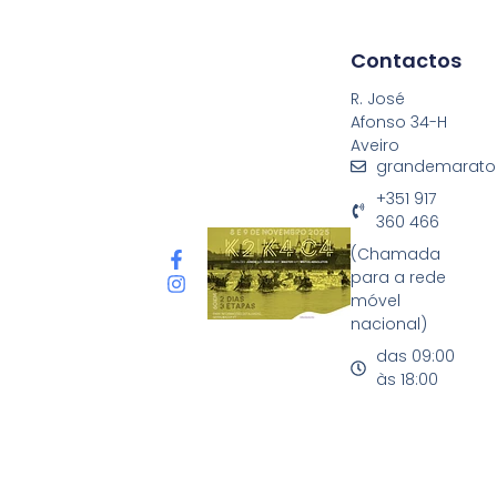
Contactos
R. José
Afonso 34-H
Aveiro
grandemarato
+351 917
360 466
(Chamada
para a rede
móvel
nacional)
das 09:00
às 18:00