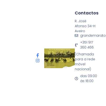
Contactos
R. José
Afonso 34-H
Aveiro
grandemarato
+351 917
360 466
(Chamada
para a rede
móvel
nacional)
das 09:00
às 18:00