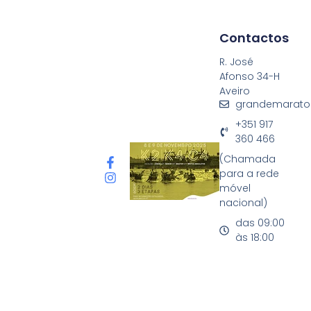
Contactos
R. José
Afonso 34-H
Aveiro
grandemarato
+351 917
360 466
(Chamada
para a rede
móvel
nacional)
das 09:00
às 18:00