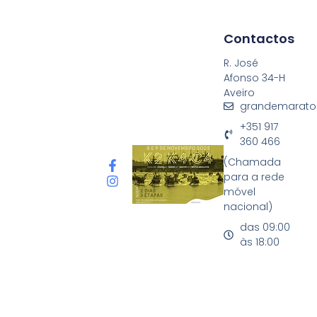
Contactos
R. José
Afonso 34-H
Aveiro
grandemarato
+351 917
360 466
(Chamada
para a rede
móvel
nacional)
das 09:00
às 18:00