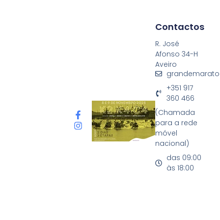
Contactos
R. José
Afonso 34-H
Aveiro
grandemarato
+351 917
360 466
(Chamada
para a rede
móvel
nacional)
das 09:00
às 18:00