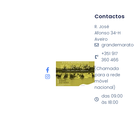
Contactos
R. José
Afonso 34-H
Aveiro
grandemarato
+351 917
360 466
(Chamada
para a rede
móvel
nacional)
das 09:00
às 18:00