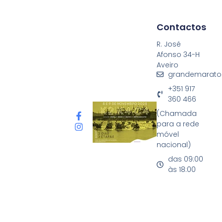
Contactos
R. José
Afonso 34-H
Aveiro
grandemarato
+351 917
360 466
(Chamada
para a rede
móvel
nacional)
das 09:00
às 18:00