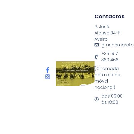
Contactos
R. José
Afonso 34-H
Aveiro
grandemarato
+351 917
360 466
(Chamada
para a rede
móvel
nacional)
das 09:00
às 18:00