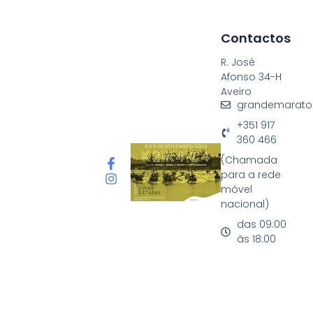
Contactos
R. José
Afonso 34-H
Aveiro
grandemarato
+351 917
360 466
(Chamada
para a rede
móvel
nacional)
das 09:00
às 18:00